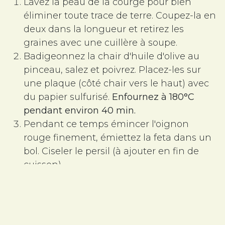
Lavez la peau de la courge pour bien
éliminer toute trace de terre. Coupez-la en
deux dans la longueur et retirez les
graines avec une cuillère à soupe.
Badigeonnez la chair d'huile d'olive au
pinceau, salez et poivrez. Placez-les sur
une plaque (côté chair vers le haut) avec
du papier sulfurisé.
Enfournez à 180°C
pendant environ 40 min.
Pendant ce temps émincer l'oignon
rouge finement, émiettez la feta dans un
bol. Ciseler le persil (à ajouter en fin de
cuisson)
Sortez la plaque. Répartir sur les courges
le mélange feta/oignon. Ajoutez un filet
de miel.
Remettez au four pour
20 min
environ,